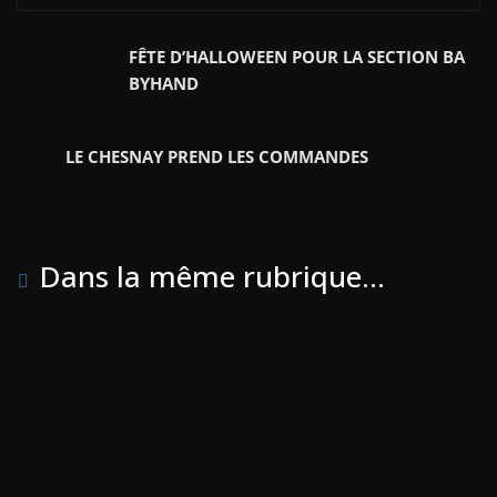
c
i
a
r
e
t
i
t
FÊTE D’HALLOWEEN POUR LA SECTION BA
b
t
l
a
BYHAND
o
e
g
o
r
e
LE CHESNAY PREND LES COMMANDES
k
r
Dans la même rubrique...