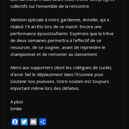
collectifs sur l’ensemble de la rencontre.
Mention spéciale à notre gardienne, Armelle, qui a
réalisé 19 arrêts lors de ce match. Encore une
performance époustouflante. Espérons que la trêve
de deux semaines permettra à l’effectif de se
resourcer, de se soigner, avant de reprendre le
championnat et de remonter au classement.
Merci aux supporters (dont les collègues de Lucile)
d’avoir fait le déplacement dans l’Essonne pour
soutenir nos joueuses. Votre soutien est toujours
important même lors des défaites.
A plus!
Emilie
F
T
E
P
a
w
m
a