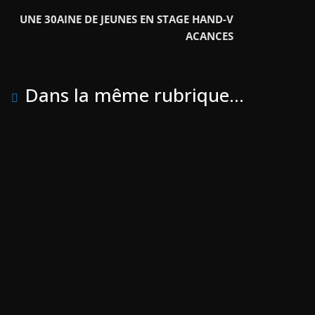
o
r
e
UNE 30AINE DE JEUNES EN STAGE HAND-V
k
r
ACANCES
Dans la même rubrique...