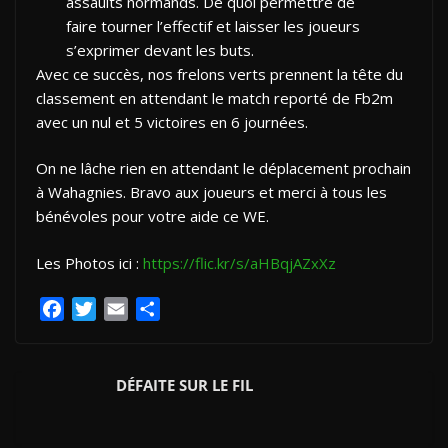
assaults normands. De quoi permettre de
faire tourner l’effectif et laisser les joueurs
s’exprimer devant les buts.
Avec ce succès, nos frelons verts prennent la tête du
classement en attendant le match reporté de Fb2m
avec un nul et 5 victoires en 6 journées.
On ne lâche rien en attendant le déplacement prochain
à Wahagnies. Bravo aux joueurs et merci à tous les
bénévoles pour votre aide ce WE.
Les Photos ici :
https://flic.kr/s/aHBqjAZxXz
F
T
E
P
a
w
m
a
c
i
a
r
e
t
i
t
DÉFAITE SUR LE FIL
b
t
l
a
o
e
g