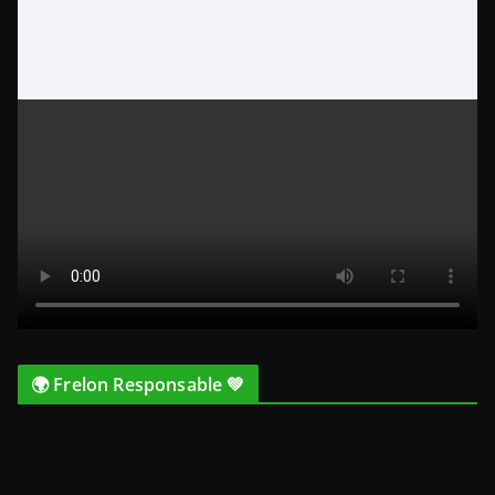
🌍 Frelon Responsable 💚