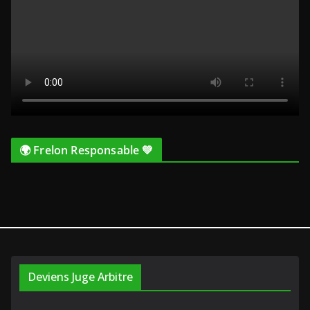
🌍 Frelon Responsable 💚
Deviens Juge Arbitre