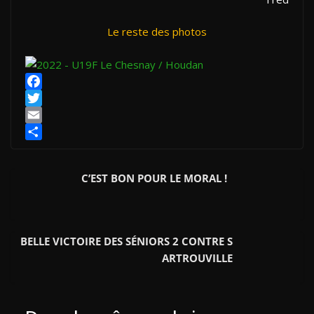
Le reste des photos
F
a
T
c
w
E
e
i
m
P
b
t
a
a
C’EST BON POUR LE MORAL !
o
t
i
r
o
e
l
t
k
r
a
g
BELLE VICTOIRE DES SÉNIORS 2 CONTRE S
e
ARTROUVILLE
r