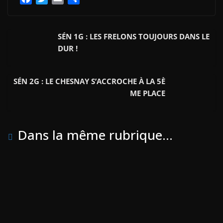
a
w
m
a
c
i
a
r
e
t
i
t
SÉN 1G : LES FRELONS TOUJOURS DANS LE
b
t
l
a
DUR !
o
e
g
o
r
e
SÉN 2G : LE CHESNAY S’ACCROCHE À LA 5È
k
r
ME PLACE
Dans la même rubrique...