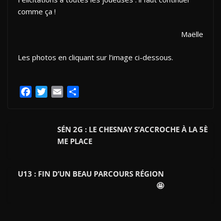
comme ça !
Maëlle
Les photos en cliquant sur l’image ci-dessous.
F
T
E
P
a
w
m
a
c
i
a
r
e
t
i
t
SÉN 2G : LE CHESNAY S’ACCROCHE À LA 5È
b
t
l
a
ME PLACE
o
e
g
o
r
e
U13 : FIN D’UN BEAU PARCOURS RÉGION
k
r
🤩