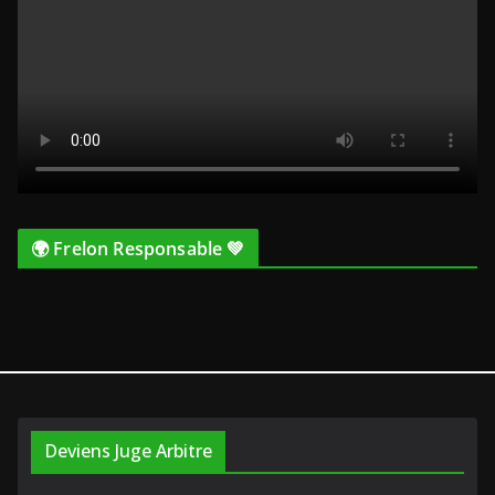
🌍 Frelon Responsable 💚
Deviens Juge Arbitre