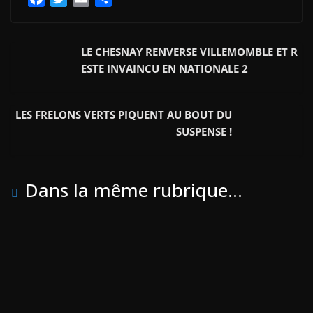
a
w
m
a
c
i
a
r
e
t
i
t
LE CHESNAY RENVERSE VILLEMOMBLE ET R
b
t
l
a
ESTE INVAINCU EN NATIONALE 2
o
e
g
o
r
e
LES FRELONS VERTS PIQUENT AU BOUT DU
k
r
SUSPENSE !
Dans la même rubrique...