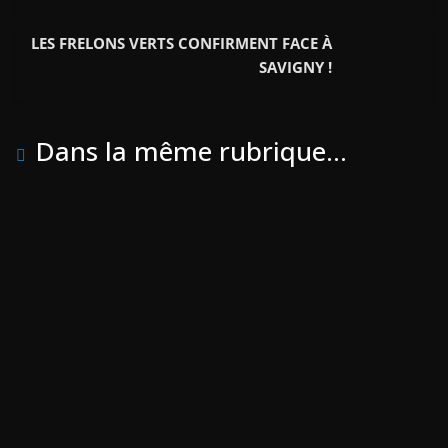
o
r
e
LES FRELONS VERTS CONFIRMENT FACE À
k
r
SAVIGNY !
Dans la même rubrique...