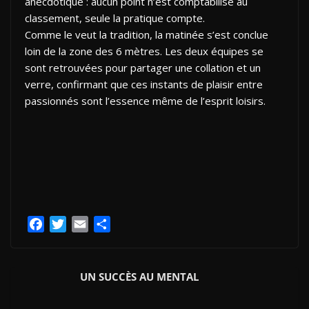
anecdotique : aucun point n’est comptabilisé au
classement, seule la pratique compte.
Comme le veut la tradition, la matinée s’est conclue
loin de la zone des 6 mètres. Les deux équipes se
sont retrouvées pour partager une collation et un
verre, confirmant que ces instants de plaisir entre
passionnés sont l’essence même de l’esprit loisirs.
F
T
E
P
a
w
m
a
c
i
a
r
e
t
i
t
UN SUCCÈS AU MENTAL
b
t
l
a
o
e
g