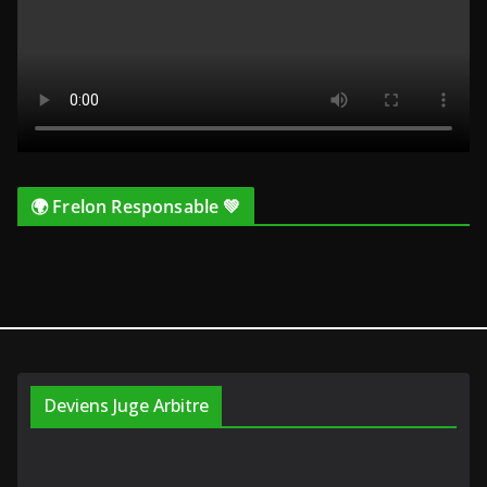
🌍 Frelon Responsable 💚
Deviens Juge Arbitre