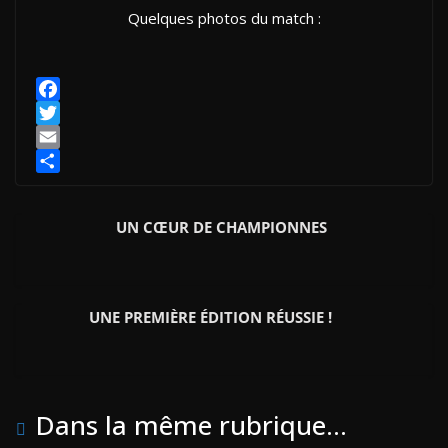
Quelques photos du match :
F
a
T
c
w
E
e
i
m
P
b
t
a
a
UN CŒUR DE CHAMPIONNES
o
t
i
r
o
e
l
t
k
r
a
g
UNE PREMIÈRE ÉDITION RÉUSSIE !
e
r
Dans la même rubrique...