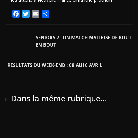
F
T
E
P
a
w
m
a
c
i
a
r
e
t
i
t
SÉNIORS 2 : UN MATCH MAÎTRISÉ DE BOUT
b
t
l
a
EN BOUT
o
e
g
o
r
e
RÉSULTATS DU WEEK-END : 08 AU10 AVRIL
k
r
Dans la même rubrique...