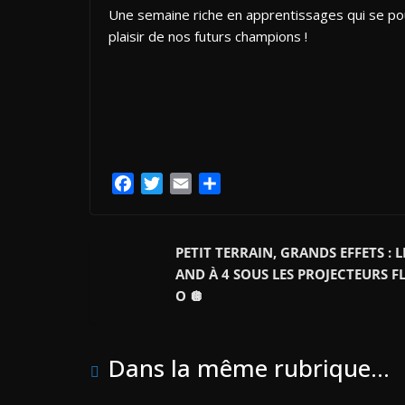
Une semaine riche en apprentissages qui se pour
plaisir de nos futurs champions !
F
T
E
P
a
w
m
a
c
i
a
r
e
t
i
t
PETIT TERRAIN, GRANDS EFFETS : L
b
t
l
a
AND À 4 SOUS LES PROJECTEURS F
o
e
g
O 🪩
o
r
e
k
r
Dans la même rubrique...