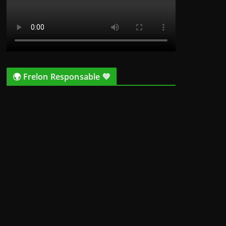
🌍 Frelon Responsable 💚