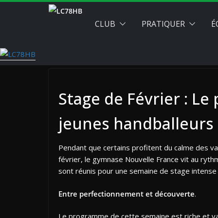
Passer
au
CLUB
PRATIQUER
É
contenu
Stage de Février : Le
jeunes handballeurs !
Pendant que certains profitent du calme des vaca
février, le gymnase Nouvelle France vit au ryth
sont réunis pour une semaine de stage intense j
Entre perfectionnement et découverte
.
Le programme de cette semaine est riche et va