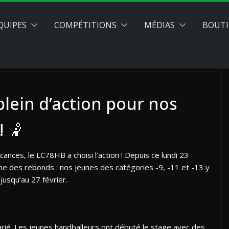
QUIPES
COMPÉTITIONS
MÉDIAS
BOUTI
 plein d’action pour nos
 🤾​
nces, le LC78HB a choisi l’action ! Depuis ce lundi 23
me des rebonds : nos jeunes des catégories -9, -11 et -13 y
usqu’au 27 février.
rié. Les jeunes handballeurs ont débuté le stage avec des