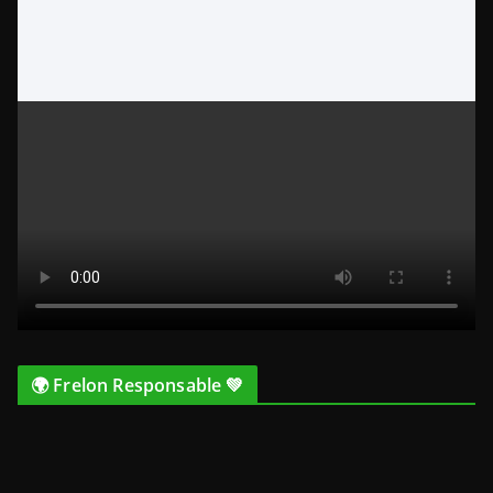
🌍 Frelon Responsable 💚