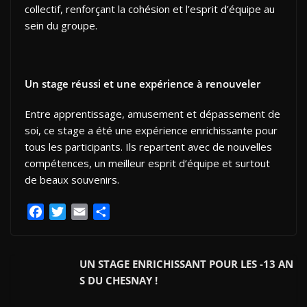
collectif, renforçant la cohésion et l’esprit d’équipe au
sein du groupe.
Un stage réussi et une expérience à renouveler
Entre apprentissage, amusement et dépassement de
soi, ce stage a été une expérience enrichissante pour
tous les participants. Ils repartent avec de nouvelles
compétences, un meilleur esprit d’équipe et surtout
de beaux souvenirs.
F
T
E
P
a
w
m
a
c
i
a
r
e
t
i
t
UN STAGE ENRICHISSANT POUR LES -13 AN
b
t
l
a
S DU CHESNAY !
o
e
g