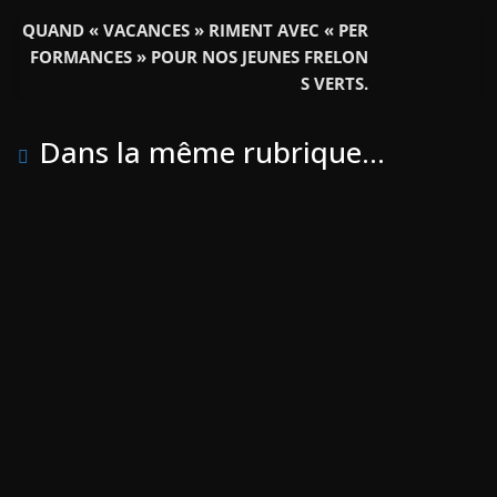
o
r
e
QUAND « VACANCES » RIMENT AVEC « PER
k
r
FORMANCES » POUR NOS JEUNES FRELON
S VERTS.
Dans la même rubrique...