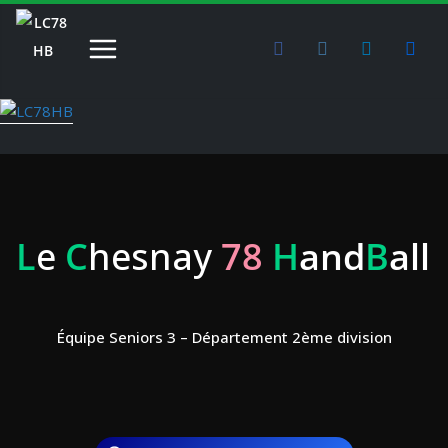
Passer
au
contenu
L
e
C
hesnay
78
H
and
B
all
Équipe Seniors 3 – Département 2ème division