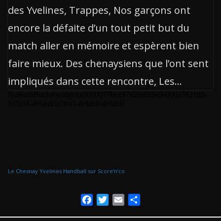
des Yvelines, Trappes, Nos garçons ont
encore la défaite d’un tout petit but du
match aller en mémoire et espèrent bien
faire mieux. Des chenaysiens que l’ont sent
impliqués dans cette rencontre, Les…
Le Chesnay Yvelines Handball sur Score’n’co
F
T
E
P
a
w
m
a