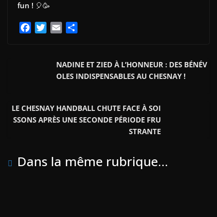
fun !
🎈🥳
F
T
E
P
a
w
m
a
c
i
a
r
e
t
i
t
NADINE ET ZIED À L’HONNEUR : DES BÉNÉV
b
t
l
a
OLES INDISPENSABLES AU CHESNAY !
o
e
g
o
r
e
LE CHESNAY HANDBALL CHUTE FACE À SOI
k
r
SSONS APRÈS UNE SECONDE PÉRIODE FRU
STRANTE
Dans la même rubrique...