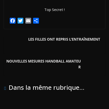
Top Secret !
F
T
E
P
a
w
m
a
c
i
a
r
e
t
i
t
LES FILLES ONT REPRIS L’ENTRAÎNEMENT
b
t
l
a
o
e
g
o
r
e
NOUVELLES MESURES HANDBALL AMATEU
k
r
R
Dans la même rubrique...